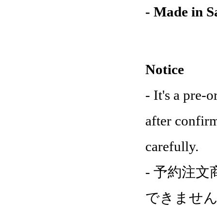
- Made in S
Notice
- It's a pre
after confir
carefully.
- 予約注
できません