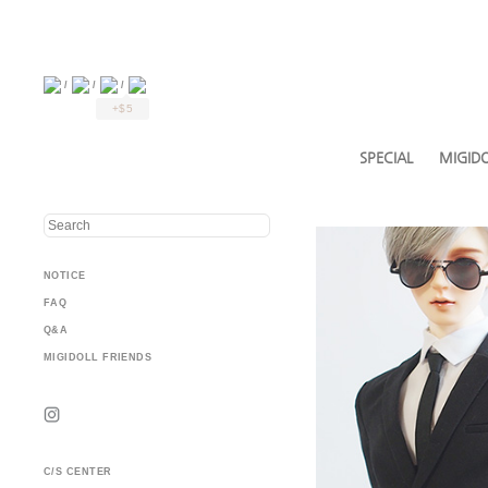
/
/
/
+$5
SPECIAL
MIGIDO
NOTICE
FAQ
Q&A
MIGIDOLL FRIENDS
C/S CENTER