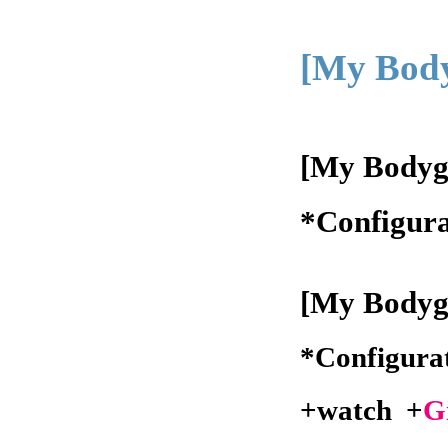
[My Bod
[My Bodygu
*Configura
[My Body
*Configurat
+
watch
+
G