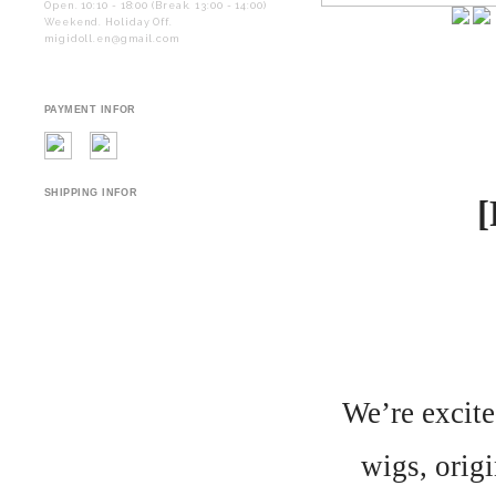
Open. 10:10 - 18:00 (Break. 13:00 - 14:00)
Weekend. Holiday Off.
migidoll.en@gmail.com
PAYMENT INFOR
SHIPPING INFOR
[
We’re excite
wigs, origi