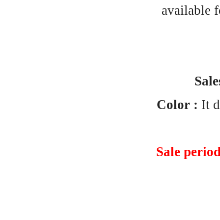
available 
Sale
Color :
It d
Sale perio