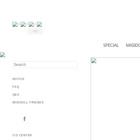
/
/
/
+$5
SPECIAL
MIGIDO
NOTICE
FAQ
Q&A
MIGIDOLL FRIENDS
C/S CENTER