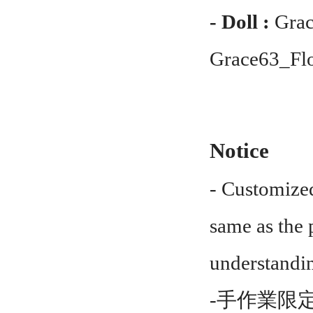
- Doll :
Grac
Grace63_Fl
Notice
- Customized
same as the 
understandi
-手作業限