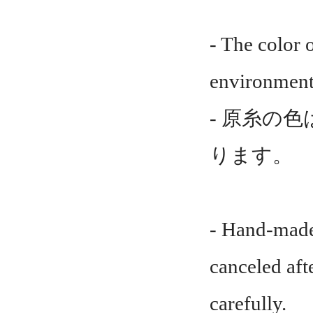
- The color 
environment
- 原糸の
ります。
- Hand-made
canceled aft
carefully.