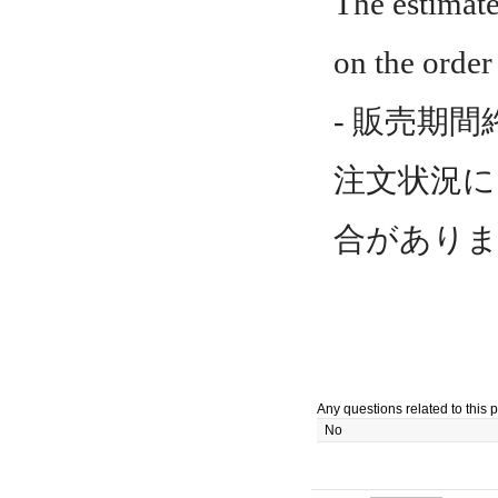
The estimate
on the order 
- 販売期
注文状況に
合があり
Any questions related to this p
No