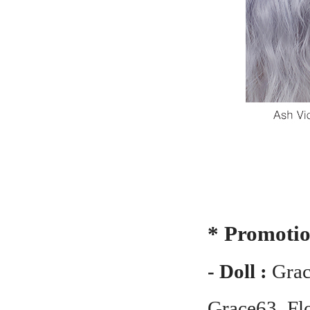
* Promotio
- Doll :
Grac
Grace63_Fl