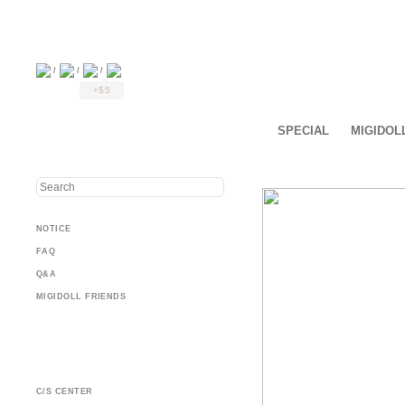
/
/
/
+$5
SPECIAL
MIGIDOL
NOTICE
FAQ
Q&A
MIGIDOLL FRIENDS
C/S CENTER