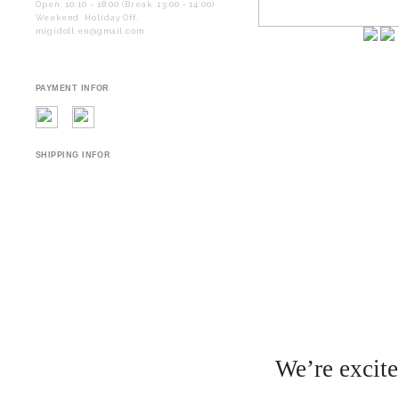
Open. 10:10 - 18:00 (Break. 13:00 - 14:00)
Weekend. Holiday Off.
migidoll.en@gmail.com
PAYMENT INFOR
SHIPPING INFOR
We’re excite