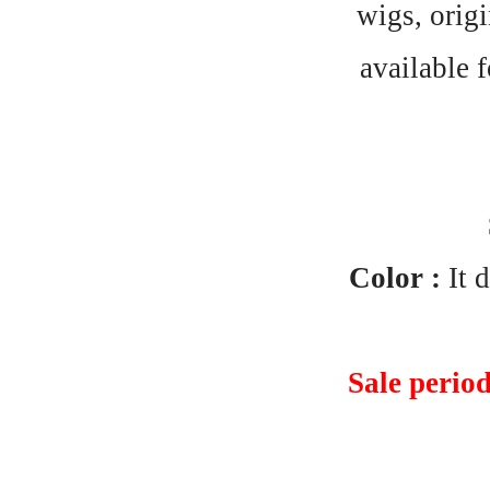
wigs, origi
available 
Color :
It d
Sale perio