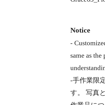
Notice
- Customized
same as the 
understandi
-手作業限
す。 写真