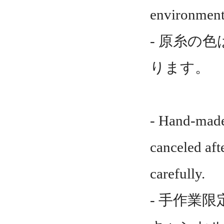
environment
- 原糸の
ります。
- Hand-made
canceled aft
carefully.
- 手作業