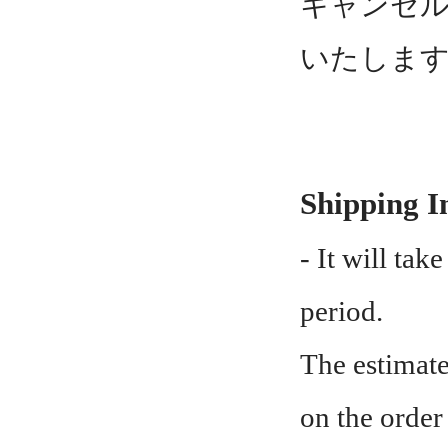
キャンセル
いたしま
Shipping I
- It will tak
period.
The estimate
on the order 